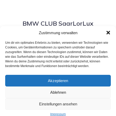
BMW CLUB SaarLorLux
Zustimmung verwalten
Um dir ein optimales Erlebnis zu bieten, verwenden wir Technologien wie
Cookies, um Geräteinformationen zu speichern und/oder darauf
zuzugreifen. Wenn du diesen Technologien zustimmst, können wir Daten
wie das Surfverhalten oder eindeutige IDs auf dieser Website verarbeiten.
Satzung
Wenn du deine Zustimmung nicht erteilst oder zurückziehst, können
bestimmte Merkmale und Funktionen beeinträchtigt werden.
Impressum
Akzeptieren
Ablehnen
© 2026 BMW CLUB SaarLorLux. Created for free using
Einstellungen ansehen
WordPress and
Kubio
Impressum