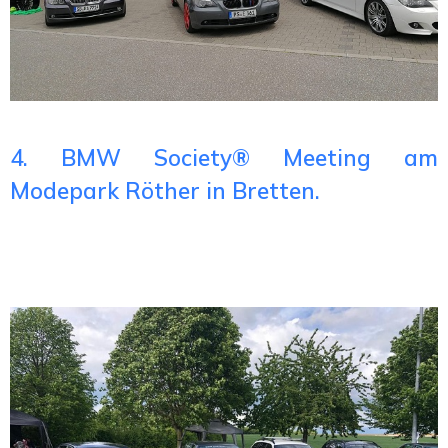
4. BMW Society®️ Meeting am
Modepark Röther in Bretten.